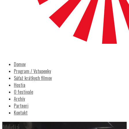
POCITY FILM
Prešovský filmový festival
Domov
Program / Vstupenky
Súťaž krátkych filmov
Hostia
O festivale
Archív
Partneri
Kontakt
Médiá