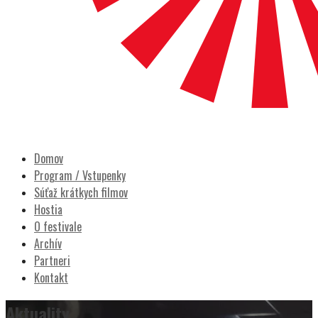
POCITY FILM
Prešovský filmový festival
Domov
Program / Vstupenky
Súťaž krátkych filmov
Hostia
O festivale
Archív
Partneri
Kontakt
Aktuality