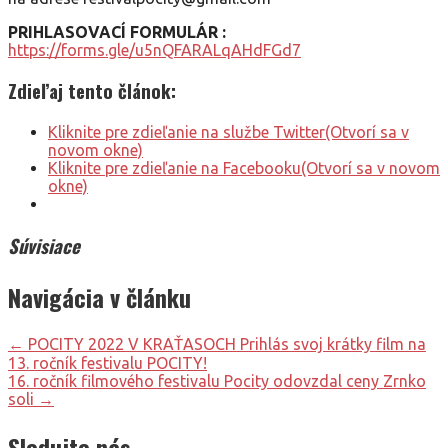
PRIHLASOVACÍ FORMULÁR :
https://forms.gle/u5nQFARALqAHdFGd7
Zdieľaj tento článok:
Kliknite pre zdieľanie na službe Twitter(Otvorí sa v
novom okne)
Kliknite pre zdieľanie na Facebooku(Otvorí sa v novom
okne)
Súvisiace
Navigácia v článku
← POCITY 2022 V KRAŤASOCH Prihlás svoj krátky film na
13. ročník festivalu POCITY!
16. ročník filmového festivalu Pocity odovzdal ceny Zrnko
soli →
Sledujte nás