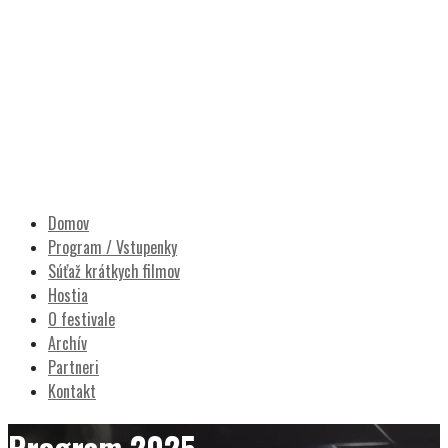
POCITY FILM
Prešovský filmový festival
Domov
Program / Vstupenky
Súťaž krátkych filmov
Hostia
O festivale
Archív
Partneri
Kontakt
Program 2025