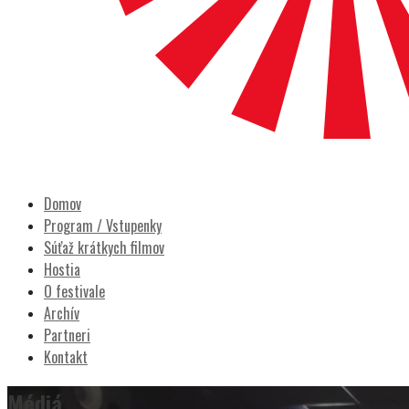
POCITY FILM
Prešovský filmový festival
Domov
Program / Vstupenky
Súťaž krátkych filmov
Hostia
O festivale
Archív
Partneri
Kontakt
Médiá