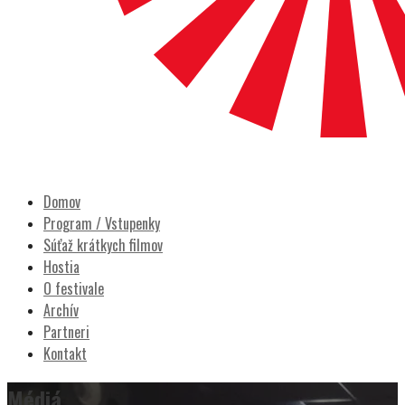
POCITY FILM
Prešovský filmový festival
Domov
Program / Vstupenky
Súťaž krátkych filmov
Hostia
O festivale
Archív
Partneri
Kontakt
Médiá