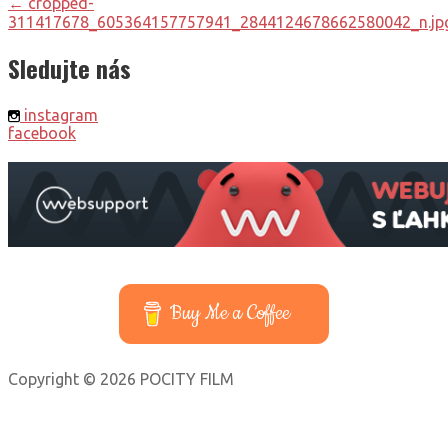
← cropped-
311417678_605364157757941_2844124678662580042_n.jp
Sledujte nás
instagram
facebook
Buy Me a Coffee
Copyright © 2026 POCITY FILM