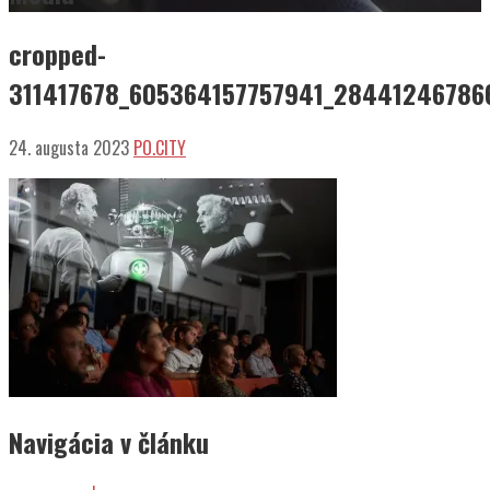
cropped-
311417678_605364157757941_28441246786
24. augusta 2023
PO.CITY
Navigácia v článku