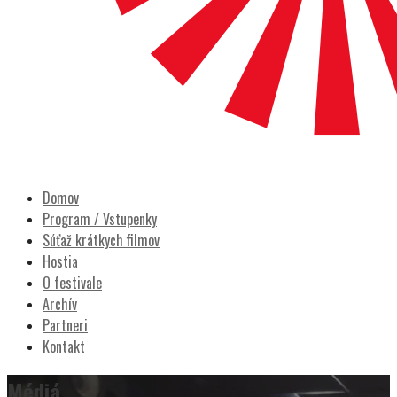
POCITY FILM
Prešovský filmový festival
Domov
Program / Vstupenky
Súťaž krátkych filmov
Hostia
O festivale
Archív
Partneri
Kontakt
Médiá