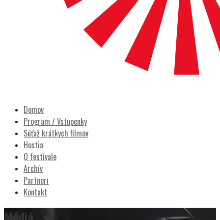
POCITY FILM
Prešovský filmový festival
Domov
Program / Vstupenky
Súťaž krátkych filmov
Hostia
O festivale
Archív
Partneri
Kontakt
Médiá