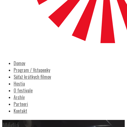
POCITY FILM
Prešovský filmový festival
Domov
Program / Vstupenky
Súťaž krátkych filmov
Hostia
O festivale
Archív
Partneri
Kontakt
Médiá