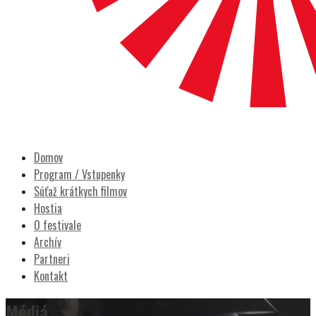
POCITY FILM
Prešovský filmový festival
Domov
Program / Vstupenky
Súťaž krátkych filmov
Hostia
O festivale
Archív
Partneri
Kontakt
Médiá